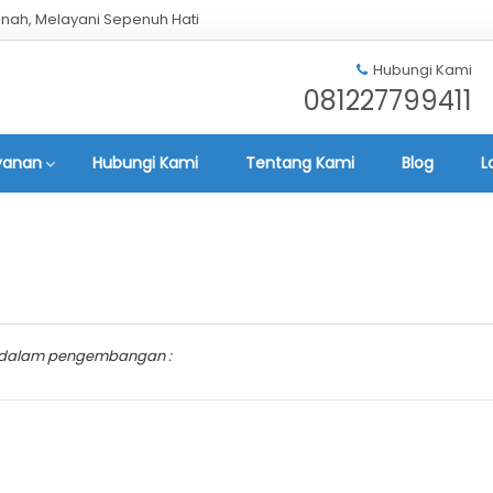
nah, Melayani Sepenuh Hati
Hubungi Kami
081227799411
yanan
Hubungi Kami
Tentang Kami
Blog
L
g dalam pengembangan :