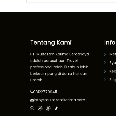
Tentang Kami
Inf
PT. Multazam Karima Bercahaya
Me
adalah perusahaan Travel
Sya
professional telah 10 tahun lebih
Keb
berkecimpung di dunia haji dan
Blo
umrah
081227799411
info@multazamkarima.com