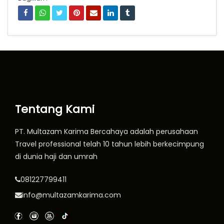
Tentang Kami
PT. Multazam Karima Bercahaya adalah perusahaan
Travel professional telah 10 tahun lebih berkecimpung
di dunia haji dan umrah
081227799411
info@multazamkarima.com