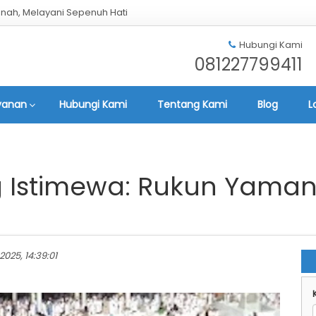
nah, Melayani Sepenuh Hati
Hubungi Kami
081227799411
yanan
Hubungi Kami
Tentang Kami
Blog
L
g Istimewa: Rukun Yama
2025, 14:39:01