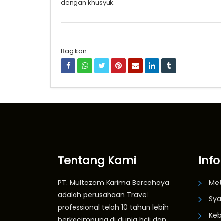
dengan khusyuk.
Bagikan :
Tentang Kami
Inf
PT. Multazam Karima Bercahaya
Me
adalah perusahaan Travel
Sya
professional telah 10 tahun lebih
Keb
berkecimpung di dunia haji dan