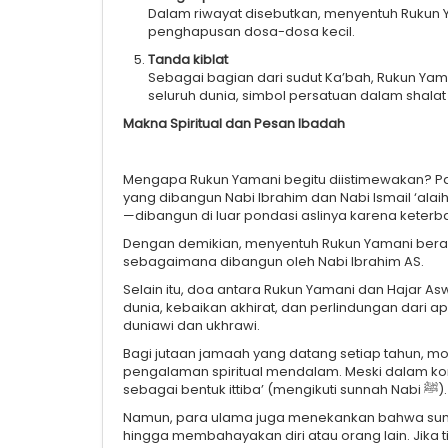
Dalam riwayat disebutkan, menyentuh Rukun
penghapusan dosa-dosa kecil.
Tanda kiblat
Sebagai bagian dari sudut Ka’bah, Rukun Yaman
seluruh dunia, simbol persatuan dalam shalat
Makna Spiritual dan Pesan Ibadah
Mengapa Rukun Yamani begitu diistimewakan? Par
yang dibangun Nabi Ibrahim dan Nabi Ismail ‘ala
—dibangun di luar pondasi aslinya karena keterba
Dengan demikian, menyentuh Rukun Yamani berart
sebagaimana dibangun oleh Nabi Ibrahim AS.
Selain itu, doa antara Rukun Yamani dan Hajar
dunia, kebaikan akhirat, dan perlindungan dari ap
duniawi dan ukhrawi.
Bagi jutaan jamaah yang datang setiap tahun, m
pengalaman spiritual mendalam. Meski dalam k
sebagai bentuk ittiba’ (mengikuti sunnah Nabi ﷺ).
Namun, para ulama juga menekankan bahwa sunna
hingga membahayakan diri atau orang lain. Jik