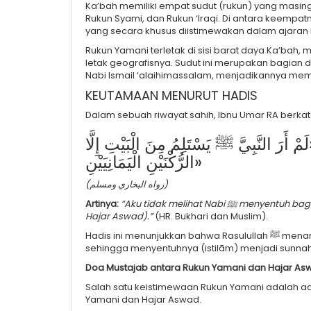
Ka’bah memiliki empat sudut (rukun) yang masin
Rukun Syami, dan Rukun ‘Iraqi. Di antara keempa
Rukun Yamani terletak di sisi barat daya Ka’ba
letak geografisnya. Sudut ini merupakan bagian d
Nabi Ismail ‘alaihimassalam, menjadikannya memil
KEUTAMAAN MENURUT HADIS
Dalam sebuah riwayat sahih, Ibnu Umar RA berkat
ْ أَرَ النَّبِيَّ ﷺ يَسْتَلِمُ مِنَ الْبَيْتِ إِلَّا
الرُّكْنَيْنِ الْيَمَانِيَيْنِ»
(رواه البخاري ومسلم)
Artinya:
“Aku tidak melihat Nabi ﷺ menyentuh bagian dari Ka’bah kecuali dua rukun Yamani (Rukun Yamani dan
Hajar Aswad).”
(HR. Bukhari dan Muslim).
Hadis ini menunjukkan bahwa Rasulullah ﷺ menaruh perhatian khusus pada Rukun Yamani dan Hajar Aswad,
sehingga menyentuhnya (istilām) menjadi sunna
Doa Mustajab antara Rukun Yamani dan Hajar As
Salah satu keistimewaan Rukun Yamani adalah a
Yamani dan Hajar Aswad.