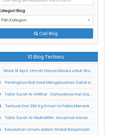
Kategori Blog
Pilih Kategori
Cari Blog
10 Blog Terbaru
.
Mulai 18 April, Umrah Hanya Dibuka untuk Warga Saudi
2.
Pentingnya Niat Saat Mengeluarkan Zakat dan Cara Melakukannya
3.
Tafsir Surah Al-Infithar : Dahsyatnya Hari Kiamat dan Peringatan bagi manusia
4.
Terbuat Dari 280 Kg Emas! Ini Fakta Menarik dan Keistimewaan Pintu Kabah yang Jarang Diketahui
5.
Tafsir Surah Al-Muthaffifin: Ancaman Keras bagi Orang yang Curang dalam Timbangan
6.
Kesalahan Umum dalam Shalat Berjamaah: Mendahului Imam dan Tidak Mengetahui Gerakannya