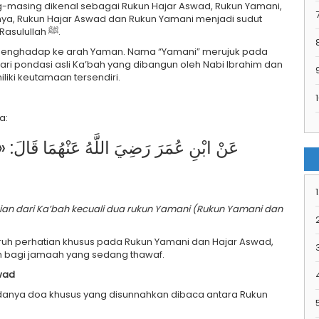
g-masing dikenal sebagai Rukun Hajar Aswad, Rukun Yamani,
7
tnya, Rukun Hajar Aswad dan Rukun Yamani menjadi sudut
yang secara khusus diistimewakan dalam ajaran Rasulullah ﷺ.
h, menghadap ke arah Yaman. Nama “Yamani” merujuk pada
ari pondasi asli Ka’bah yang dibangun oleh Nabi Ibrahim dan
iki keutamaan tersendiri.
1
a:
عَنْ ابْنِ عُمَرَ رَضِيَ اللَّهُ عَنْهُمَا قَالَ: «لَم
1
h bagi jamaah yang sedang thawaf.
wad
danya doa khusus yang disunnahkan dibaca antara Rukun