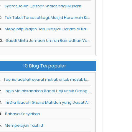
.
Syarat Boleh Qashar Shalat bagi Musafir
8.
Tak Takut Tersesat Lagi, Masjid Haramain Kini Punya Peta Pintar Interaktif yang Bisa Pandu Jemaah
9.
Mengintip Wajah Baru Masjidil Haram di Kawasan Perluasan Ketiga dan Sistem Layanan Terpadunya
0.
Saudi Minta Jemaah Umrah Ramadhan Vaksin Meningitis Sebelum Berangkat ke Tanah Suci
10 Blog Terpopuler
.
Tauhid adalah syarat mutlak untuk masuk ke dalam surga
2.
Ingin Melaksanakan Badal Haji untuk Orang Tua, Ini Dia Syaratnya
3.
Ini Dia Ibadah Ghairu Mahdah yang Dapat Anda Kerjakan Saat Haji dan Umrah
4.
Bahaya Kesyirikan
5.
Mempelajari Tauhid