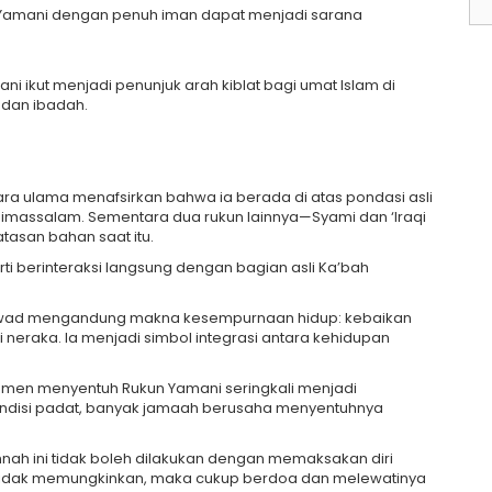
 Yamani dengan penuh iman dapat menjadi sarana
i ikut menjadi penunjuk arah kiblat bagi umat Islam di
 dan ibadah.
a ulama menafsirkan bahwa ia berada di atas pondasi asli
ihimassalam. Sementara dua rukun lainnya—Syami dan ‘Iraqi
tasan bahan saat itu.
i berinteraksi langsung dengan bagian asli Ka’bah
 Aswad mengandung makna kesempurnaan hidup: kebaikan
i neraka. Ia menjadi simbol integrasi antara kehidupan
omen menyentuh Rukun Yamani seringkali menjadi
ondisi padat, banyak jamaah berusaha menyentuhnya
h ini tidak boleh dilakukan dengan memaksakan diri
a tidak memungkinkan, maka cukup berdoa dan melewatinya