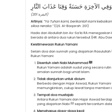
ةً وَفِي الآخِرَةِ حَسَنَةً وَقِنَا عَذَابَ النَّارِ
(البقرة: 201)
Artinya:
“Ya Tuhan kami, berikanlah kami kebaikan d
siksa neraka.”
(QS. Al-Baqarah: 201).
Hadis dari Abdullah bin As-Sa’ib RA menegaskan bahwa Rasulullah ﷺ senanti
berada di antara dua rukun tersebut (HR. Abu D
Keistimewaan Rukun Yamani
Selain doa dan sunnah yang diajarkan Rasulullah ﷺ, para ulama juga mencatat sejumlah keutamaan lain dari
Rukun Yamani:
Disentuh oleh Nabi Muhammad ﷺ
Rukun Yamani adalah sudut yang secara rutin disentuh oleh Nabi ﷺ ketika t
amalan sunnah bagi umat Islam.
Tidak dianjurkan untuk dicium
Berbeda dengan Hajar Aswad, Rukun Yamani ha
memungkinkan, cukup lewat tanpa memberi i
Tempat doa mustajab
Antara Rukun Yamani dan Hajar Aswad terdap
yang diajarkan Nabi ﷺ seperti ter
Menghapus dosa-dosa kecil