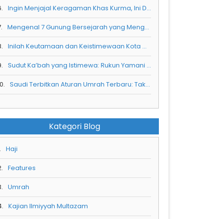
6.
Ingin Menjajal Keragaman Khas Kurma, Ini Dia 4 Kurma Rekomendasi Untuk Anda
.
Mengenal 7 Gunung Bersejarah yang Mengelilingi Masjidil Haram
8.
Inilah Keutamaan dan Keistimewaan Kota Makkah Al Mukarramah
9.
Sudut Ka’bah yang Istimewa: Rukun Yamani dan Makna Spiritualnya
0.
Saudi Terbitkan Aturan Umrah Terbaru: Tak Ada Visa Umrah Jika Belum Booking Hotel di Nusuk
Kategori Blog
.
Haji
2.
Features
3.
Umrah
4.
Kajian Ilmiyyah Multazam