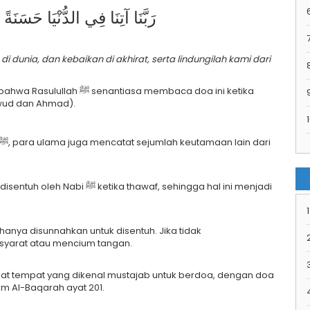
رَبَّنَا آتِنَا فِي الدُّنْيَا حَسَنَ
7
i dunia, dan kebaikan di akhirat, serta lindungilah kami dari
asa membaca doa ini ketika
awud dan Ahmad).
1
hawaf, sehingga hal ini menjadi
1
nya disunnahkan untuk disentuh. Jika tidak
syarat atau mencium tangan.
at tempat yang dikenal mustajab untuk berdoa, dengan doa
cantum dalam Al-Baqarah ayat 201.