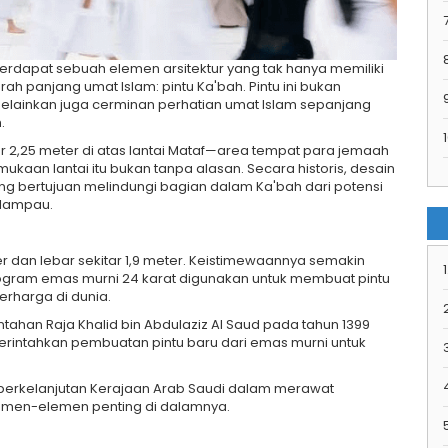
7
erdapat sebuah elemen arsitektur yang tak hanya memiliki
jarah panjang umat Islam: pintu Ka'bah. Pintu ini bukan
elainkan juga cerminan perhatian umat Islam sepanjang
.
1
kitar 2,25 meter di atas lantai Mataf—area tempat para jemaah
mukaan lantai itu bukan tanpa alasan. Secara historis, desain
ang bertujuan melindungi bagian dalam Ka'bah dari potensi
 lampau.
meter dan lebar sekitar 1,9 meter. Keistimewaannya semakin
1
ilogram emas murni 24 karat digunakan untuk membuat pintu
erharga di dunia.
tahan Raja Khalid bin Abdulaziz Al Saud pada tahun 1399
memerintahkan pembuatan pintu baru dari emas murni untuk
 berkelanjutan Kerajaan Arab Saudi dalam merawat
lemen-elemen penting di dalamnya.