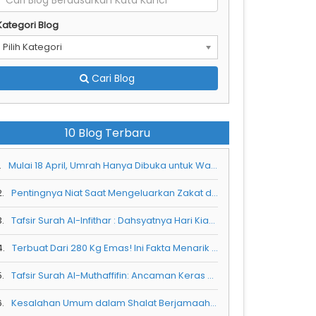
Kategori Blog
Pilih Kategori
Cari Blog
10 Blog Terbaru
.
Mulai 18 April, Umrah Hanya Dibuka untuk Warga Saudi
2.
Pentingnya Niat Saat Mengeluarkan Zakat dan Cara Melakukannya
3.
Tafsir Surah Al-Infithar : Dahsyatnya Hari Kiamat dan Peringatan bagi manusia
4.
Terbuat Dari 280 Kg Emas! Ini Fakta Menarik dan Keistimewaan Pintu Kabah yang Jarang Diketahui
5.
Tafsir Surah Al-Muthaffifin: Ancaman Keras bagi Orang yang Curang dalam Timbangan
6.
Kesalahan Umum dalam Shalat Berjamaah: Mendahului Imam dan Tidak Mengetahui Gerakannya