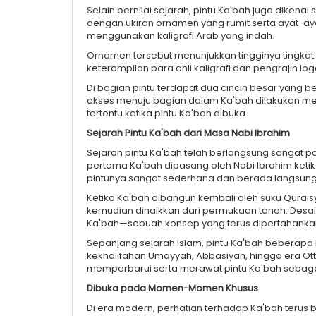
Selain bernilai sejarah, pintu Ka'bah juga dikenal
dengan ukiran ornamen yang rumit serta ayat-ayat
menggunakan kaligrafi Arab yang indah.
Ornamen tersebut menunjukkan tingginya tingkat
keterampilan para ahli kaligrafi dan pengrajin 
Di bagian pintu terdapat dua cincin besar yang be
akses menuju bagian dalam Ka'bah dilakukan m
tertentu ketika pintu Ka'bah dibuka.
Sejarah Pintu Ka'bah dari Masa Nabi Ibrahim
Sejarah pintu Ka'bah telah berlangsung sangat
pertama Ka'bah dipasang oleh Nabi Ibrahim keti
pintunya sangat sederhana dan berada langsung
Ketika Ka'bah dibangun kembali oleh suku Qurai
kemudian dinaikkan dari permukaan tanah. Desai
Ka'bah—sebuah konsep yang terus dipertahanka
Sepanjang sejarah Islam, pintu Ka'bah beberap
kekhalifahan Umayyah, Abbasiyah, hingga era Ott
memperbarui serta merawat pintu Ka'bah sebaga
Dibuka pada Momen-Momen Khusus
Di era modern, perhatian terhadap Ka'bah terus 