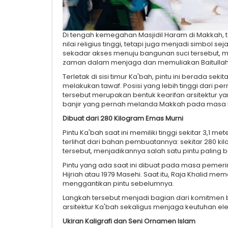
Di tengah kemegahan Masjidil Haram di Makkah, t
nilai religius tinggi, tetapi juga menjadi simbol se
sekadar akses menuju bangunan suci tersebut, m
zaman dalam menjaga dan memuliakan Baitullah
Terletak di sisi timur Ka'bah, pintu ini berada se
melakukan tawaf. Posisi yang lebih tinggi dari per
tersebut merupakan bentuk kearifan arsitektur y
banjir yang pernah melanda Makkah pada masa
Dibuat dari 280 Kilogram Emas Murni
Pintu Ka'bah saat ini memiliki tinggi sekitar 3,1 
terlihat dari bahan pembuatannya: sekitar 280 k
tersebut, menjadikannya salah satu pintu paling b
Pintu yang ada saat ini dibuat pada masa pemerin
Hijriah atau 1979 Masehi. Saat itu, Raja Khalid 
menggantikan pintu sebelumnya.
Langkah tersebut menjadi bagian dari komitmen
arsitektur Ka'bah sekaligus menjaga keutuhan e
Ukiran Kaligrafi dan Seni Ornamen Islam