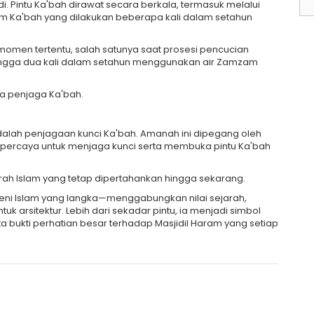
. Pintu Ka'bah dirawat secara berkala, termasuk melalui
 Ka'bah yang dilakukan beberapa kali dalam setahun
omen tertentu, salah satunya saat prosesi pencucian
u hingga dua kali dalam setahun menggunakan air Zamzam
rta penjaga Ka'bah.
i adalah penjagaan kunci Ka'bah. Amanah ini dipegang oleh
dipercaya untuk menjaga kunci serta membuka pintu Ka'bah
arah Islam yang tetap dipertahankan hingga sekarang.
 seni Islam yang langka—menggabungkan nilai sejarah,
ntuk arsitektur. Lebih dari sekadar pintu, ia menjadi simbol
a bukti perhatian besar terhadap Masjidil Haram yang setiap