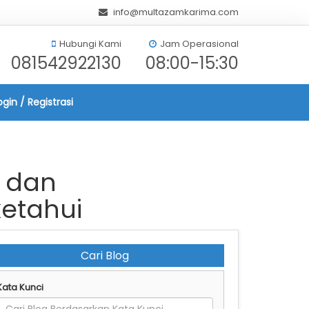
info@multazamkarima.com
Hubungi Kami
Jam Operasional
081542922130
08:00-15:30
ogin / Registrasi
k dan
etahui
Cari Blog
Kata Kunci