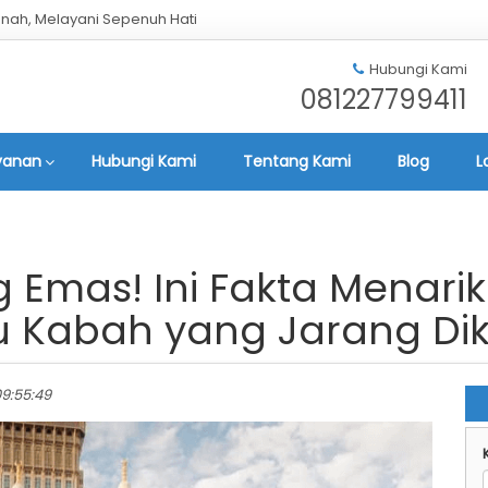
nah, Melayani Sepenuh Hati
Hubungi Kami
081227799411
yanan
Hubungi Kami
Tentang Kami
Blog
L
g Emas! Ini Fakta Menari
u Kabah yang Jarang Dik
 09:55:49