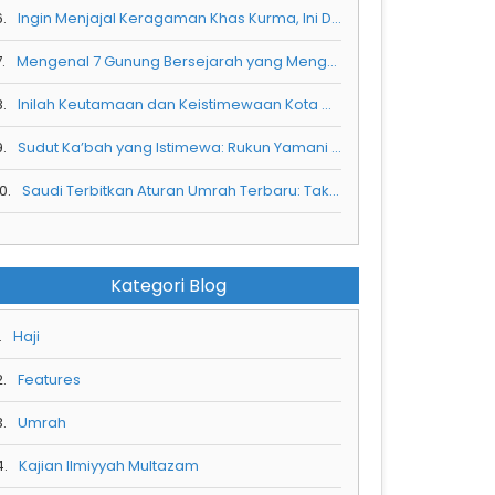
6.
Ingin Menjajal Keragaman Khas Kurma, Ini Dia 4 Kurma Rekomendasi Untuk Anda
.
Mengenal 7 Gunung Bersejarah yang Mengelilingi Masjidil Haram
8.
Inilah Keutamaan dan Keistimewaan Kota Makkah Al Mukarramah
9.
Sudut Ka’bah yang Istimewa: Rukun Yamani dan Makna Spiritualnya
0.
Saudi Terbitkan Aturan Umrah Terbaru: Tak Ada Visa Umrah Jika Belum Booking Hotel di Nusuk
Kategori Blog
.
Haji
2.
Features
3.
Umrah
4.
Kajian Ilmiyyah Multazam