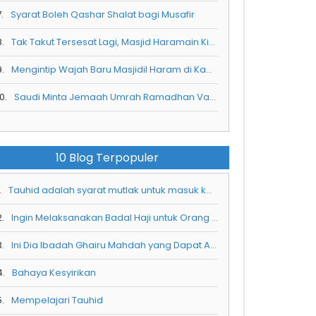
.
Syarat Boleh Qashar Shalat bagi Musafir
8.
Tak Takut Tersesat Lagi, Masjid Haramain Kini Punya Peta Pintar Interaktif yang Bisa Pandu Jemaah
9.
Mengintip Wajah Baru Masjidil Haram di Kawasan Perluasan Ketiga dan Sistem Layanan Terpadunya
0.
Saudi Minta Jemaah Umrah Ramadhan Vaksin Meningitis Sebelum Berangkat ke Tanah Suci
10 Blog Terpopuler
.
Tauhid adalah syarat mutlak untuk masuk ke dalam surga
2.
Ingin Melaksanakan Badal Haji untuk Orang Tua, Ini Dia Syaratnya
3.
Ini Dia Ibadah Ghairu Mahdah yang Dapat Anda Kerjakan Saat Haji dan Umrah
4.
Bahaya Kesyirikan
5.
Mempelajari Tauhid