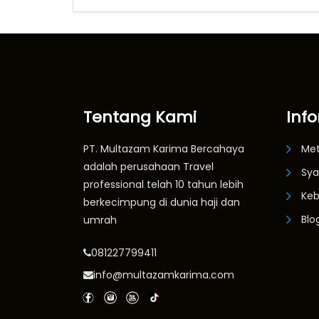
Tentang Kami
Inf
PT. Multazam Karima Bercahaya
Me
adalah perusahaan Travel
Sya
professional telah 10 tahun lebih
Keb
berkecimpung di dunia haji dan
Blo
umrah
081227799411
info@multazamkarima.com