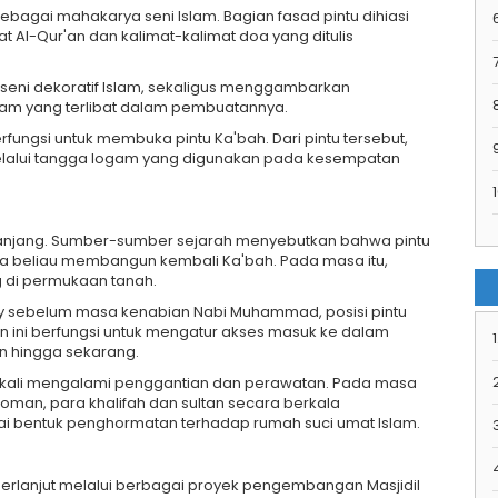
 sebagai mahakarya seni Islam. Bagian fasad pintu dihiasi
 Al-Qur'an dan kalimat-kalimat doa yang ditulis
7
 seni dekoratif Islam, sekaligus menggambarkan
logam yang terlibat dalam pembuatannya.
rfungsi untuk membuka pintu Ka'bah. Dari pintu tersebut,
elalui tangga logam yang digunakan pada kesempatan
1
 panjang. Sumber-sumber sejarah menyebutkan bahwa pintu
ka beliau membangun kembali Ka'bah. Pada masa itu,
 di permukaan tanah.
sy sebelum masa kenabian Nabi Muhammad, posisi pintu
n ini berfungsi untuk mengatur akses masuk ke dalam
1
n hingga sekarang.
a kali mengalami penggantian dan perawatan. Pada masa
oman, para khalifah dan sultan secara berkala
i bentuk penghormatan terhadap rumah suci umat Islam.
berlanjut melalui berbagai proyek pengembangan Masjidil