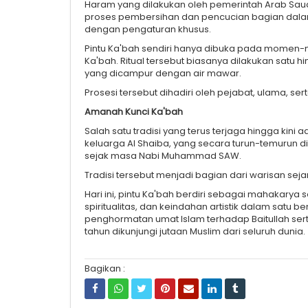
Haram yang dilakukan oleh pemerintah Arab Saudi
proses pembersihan dan pencucian bagian dalam
dengan pengaturan khusus.
Pintu Ka'bah sendiri hanya dibuka pada momen-m
Ka'bah. Ritual tersebut biasanya dilakukan sat
yang dicampur dengan air mawar.
Prosesi tersebut dihadiri oleh pejabat, ulama, se
Amanah Kunci Ka'bah
Salah satu tradisi yang terus terjaga hingga kin
keluarga Al Shaiba, yang secara turun-temurun 
sejak masa Nabi Muhammad SAW.
Tradisi tersebut menjadi bagian dari warisan sej
Hari ini, pintu Ka'bah berdiri sebagai mahakarya
spiritualitas, dan keindahan artistik dalam satu be
penghormatan umat Islam terhadap Baitullah sert
tahun dikunjungi jutaan Muslim dari seluruh dunia.
Bagikan :