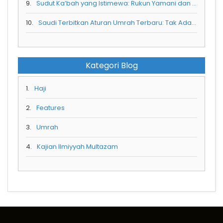
9.
Sudut Ka’bah yang Istimewa: Rukun Yamani dan Makna Spiritualnya
10.
Saudi Terbitkan Aturan Umrah Terbaru: Tak Ada Visa Umrah Jika Belum Booking Hotel di Nusuk
Kategori Blog
1.
Haji
2.
Features
3.
Umrah
4.
Kajian Ilmiyyah Multazam