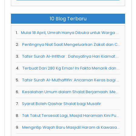
10 Blog Terbaru
1.
Mulai 18 April, Umrah Hanya Dibuka untuk Warga Saudi
2.
Pentingnya Niat Saat Mengeluarkan Zakat dan Cara Melakukannya
3.
Tafsir Surah Al-Infithar : Dahsyatnya Hari Kiamat dan Peringatan bagi manusia
4.
Terbuat Dari 280 Kg Emas! Ini Fakta Menarik dan Keistimewaan Pintu Kabah yang Jarang Diketahui
5.
Tafsir Surah Al-Muthaffifin: Ancaman Keras bagi Orang yang Curang dalam Timbangan
6.
Kesalahan Umum dalam Shalat Berjamaah: Mendahului Imam dan Tidak Mengetahui Gerakannya
7.
Syarat Boleh Qashar Shalat bagi Musafir
8.
Tak Takut Tersesat Lagi, Masjid Haramain Kini Punya Peta Pintar Interaktif yang Bisa Pandu Jemaah
9.
Mengintip Wajah Baru Masjidil Haram di Kawasan Perluasan Ketiga dan Sistem Layanan Terpadunya