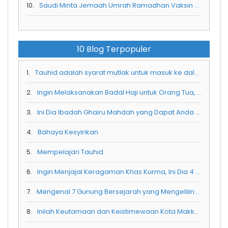
10.
Saudi Minta Jemaah Umrah Ramadhan Vaksin Meningitis Sebelum Berangkat ke Tanah Suci
10 Blog Terpopuler
1.
Tauhid adalah syarat mutlak untuk masuk ke dalam surga
2.
Ingin Melaksanakan Badal Haji untuk Orang Tua, Ini Dia Syaratnya
3.
Ini Dia Ibadah Ghairu Mahdah yang Dapat Anda Kerjakan Saat Haji dan Umrah
4.
Bahaya Kesyirikan
5.
Mempelajari Tauhid
6.
Ingin Menjajal Keragaman Khas Kurma, Ini Dia 4 Kurma Rekomendasi Untuk Anda
7.
Mengenal 7 Gunung Bersejarah yang Mengelilingi Masjidil Haram
8.
Inilah Keutamaan dan Keistimewaan Kota Makkah Al Mukarramah