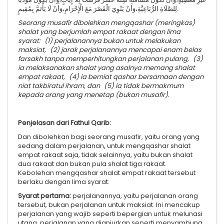
لِلصَّلَاةِ الرُّبَاعِيَّةِ، وَأَنْ يَنْوِيَ الْقَصْرَ مَعَ الْإِحْرَامِ، وَأَنْ لَا يَأْتَمَّ بِمُقِيمٍ.
Seorang musafir dibolehkan mengqashar (meringkas)
shalat yang berjumlah empat rakaat dengan lima
syarat: (1) perjalanannya bukan untuk melakukan
maksiat, (2) jarak perjalanannya mencapai enam belas
farsakh tanpa memperhitungkan perjalanan pulang, (3)
ia melaksanakan shalat yang asalnya memang shalat
empat rakaat, (4) ia berniat qashar bersamaan dengan
niat takbiratul ihram, dan (5) ia tidak bermakmum
kepada orang yang menetap (bukan musafir).
Penjelasan dari Fathul Qarib:
Dan dibolehkan bagi seorang musafir, yaitu orang yang
sedang dalam perjalanan, untuk mengqashar shalat
empat rakaat saja, tidak selainnya, yaitu bukan shalat
dua rakaat dan bukan pula shalat tiga rakaat.
Kebolehan mengqashar shalat empat rakaat tersebut
berlaku dengan lima syarat:
Syarat pertama:
perjalanannya, yaitu perjalanan orang
tersebut, bukan perjalanan untuk maksiat. Ini mencakup
perjalanan yang wajib seperti bepergian untuk melunasi
utang, perjalanan yang dianjurkan seperti menyambung