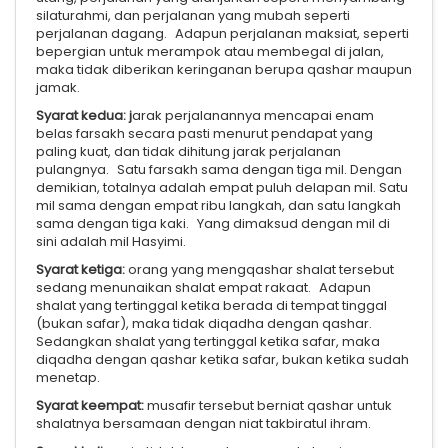
silaturahmi, dan perjalanan yang mubah seperti
perjalanan dagang. Adapun perjalanan maksiat, seperti
bepergian untuk merampok atau membegal di jalan,
maka tidak diberikan keringanan berupa qashar maupun
jamak.
Syarat kedua: j
arak perjalanannya mencapai enam
belas farsakh secara pasti menurut pendapat yang
paling kuat, dan tidak dihitung jarak perjalanan
pulangnya. Satu farsakh sama dengan tiga mil. Dengan
demikian, totalnya adalah empat puluh delapan mil. Satu
mil sama dengan empat ribu langkah, dan satu langkah
sama dengan tiga kaki. Yang dimaksud dengan mil di
sini adalah mil Hasyimi.
Syarat ketiga:
orang yang mengqashar shalat tersebut
sedang menunaikan shalat empat rakaat. Adapun
shalat yang tertinggal ketika berada di tempat tinggal
(bukan safar), maka tidak diqadha dengan qashar.
Sedangkan shalat yang tertinggal ketika safar, maka
diqadha dengan qashar ketika safar, bukan ketika sudah
menetap.
Syarat keempat:
musafir tersebut berniat qashar untuk
shalatnya bersamaan dengan niat takbiratul ihram.