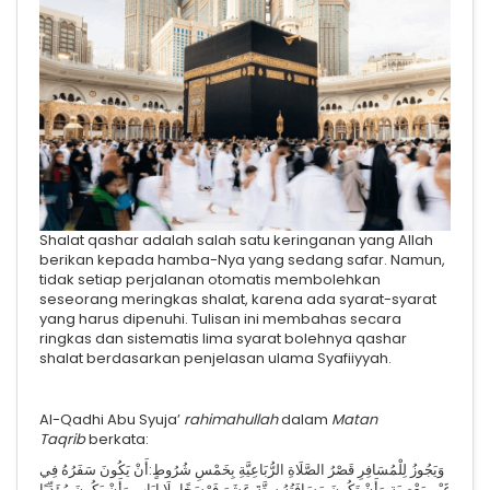
Shalat qashar adalah salah satu keringanan yang Allah
berikan kepada hamba-Nya yang sedang safar. Namun,
tidak setiap perjalanan otomatis membolehkan
seseorang meringkas shalat, karena ada syarat-syarat
yang harus dipenuhi. Tulisan ini membahas secara
ringkas dan sistematis lima syarat bolehnya qashar
shalat berdasarkan penjelasan ulama Syafiiyyah.
Al-Qadhi Abu Syuja’
rahimahullah
dalam
Matan
Taqrib
berkata:
وَيَجُوزُ لِلْمُسَافِرِ قَصْرُ الصَّلَاةِ الرُّبَاعِيَّةِ بِخَمْسِ شُرُوطٍ: أَنْ يَكُونَ سَفَرُهُ فِي
غَيْرِ مَعْصِيَةٍ، وَأَنْ تَكُونَ مَسَافَتُهُ سِتَّةَ عَشَرَ فَرْسَخًا بِلَا إِيَابٍ، وَأَنْ يَكُونَ مُؤَدِّيًا