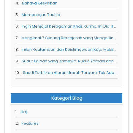
4.
Bahaya Kesyirikan
5.
Mempelajari Tauhid
6.
Ingin Menjajal Keragaman Khas Kurma, Ini Dia 4 Kurma Rekomendasi Untuk Anda
7.
Mengenal 7 Gunung Bersejarah yang Mengelilingi Masjidil Haram
8.
Inilah Keutamaan dan Keistimewaan Kota Makkah Al Mukarramah
9.
Sudut Ka’bah yang Istimewa: Rukun Yamani dan Makna Spiritualnya
10.
Saudi Terbitkan Aturan Umrah Terbaru: Tak Ada Visa Umrah Jika Belum Booking Hotel di Nusuk
Kategori Blog
1.
Haji
2.
Features