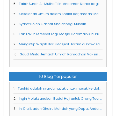
5.
Tafsir Surah Al-Muthaffifin: Ancaman Keras bagi Orang yang Curang dalam Timbangan
6.
Kesalahan Umum dalam Shalat Berjamaah: Mendahului Imam dan Tidak Mengetahui Gerakannya
7.
Syarat Boleh Qashar Shalat bagi Musafir
8.
Tak Takut Tersesat Lagi, Masjid Haramain Kini Punya Peta Pintar Interaktif yang Bisa Pandu Jemaah
9.
Mengintip Wajah Baru Masjidil Haram di Kawasan Perluasan Ketiga dan Sistem Layanan Terpadunya
10.
Saudi Minta Jemaah Umrah Ramadhan Vaksin Meningitis Sebelum Berangkat ke Tanah Suci
10 Blog Terpopuler
1.
Tauhid adalah syarat mutlak untuk masuk ke dalam surga
2.
Ingin Melaksanakan Badal Haji untuk Orang Tua, Ini Dia Syaratnya
3.
Ini Dia Ibadah Ghairu Mahdah yang Dapat Anda Kerjakan Saat Haji dan Umrah