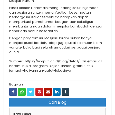
Masjidil Haram.
Pihak Riasah Haramain mengundang seluruh jamaah
dan peziarah untuk memanfaatkan kesempatan
berharga ini. Kajian tersebut diharapkan dapat
memperkuat pemahaman keagamaan sekaligus
membantu jamaah dalam menjalankan ibadah dengan
benar dan penuh kesadaran.
Dengan program ini, Masjidil Haram bukan hanya
menjadi pusat ibadah, tetapi juga pusat keilmuan Islam
yang terbuka bagi seluruh umat dari berbagai penjuru
dunia.
Sumber : https://himpuh.or.id/blog/detail/3395/masjidil-
haram-buka-program-kajian-ilmiah-gratis-untuk-
jemaah-haji-umrah-catat-lokasinya
Bagikan :
Cari Blog
Kata Kunci