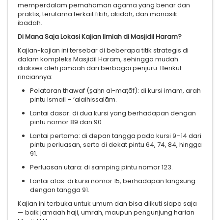
memperdalam pemahaman agama yang benar dan
praktis, terutama terkait fikih, akidah, dan manasik
ibadah.
Di Mana Saja Lokasi Kajian Ilmiah di Masjidil Haram?
Kajian-kajian ini tersebar di beberapa titik strategis di
dalam kompleks Masjidil Haram, sehingga mudah
diakses oleh jamaah dari berbagai penjuru. Berikut
rinciannya:
Pelataran thawaf (ṣaḥn al-maṭāf): di kursi imam, arah
pintu Ismail – ‘alaihissalām.
Lantai dasar: di dua kursi yang berhadapan dengan
pintu nomor 89 dan 90.
Lantai pertama: di depan tangga pada kursi 9–14 dari
pintu perluasan, serta di dekat pintu 64, 74, 84, hingga
91.
Perluasan utara: di samping pintu nomor 123.
Lantai atas: di kursi nomor 15, berhadapan langsung
dengan tangga 91.
Kajian ini terbuka untuk umum dan bisa diikuti siapa saja
— baik jamaah haji, umrah, maupun pengunjung harian